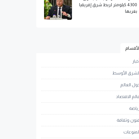
4300 كيلومتر لربط شرق إفريقيا
بغربها
لأقسام
خبار
لشرق الأوسط
ول العالم
الم الاقتصاد
ياضة
نون وثقافة
لمنوعات