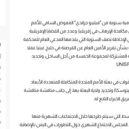
ية سنوية من "فيليبو جراندي" المفوض السامي للأمم
مكافحة الإرهاب في إفريقيا، وعدد من القضايا الإفريقية
الإحاطة نصف السنوية التي يقدمها المدعي العام للمحكمة
ا
ة بشأن تقرير الأمين العام عن القرصنة في خليج غينيا عملا
ة القوة المشتركة لمجموعة الخمسة من أجل الساحل، وتجديد
أ
ا
ح
ات في بعثة الأمم المتحدة المتكاملة المتعددة الأبعاد
ع
وسكا) وتجديد ولاية البعثة بها، إلى جانب مناقشة مناقشة
 الخبراء التابع له.
ر
ف
وسط التي سيتم طرحها خلال الاجتماعات الشهرية منها
ا
د المجلس الاجتماع الشهري حول التطورات في اليمن بالإضافة