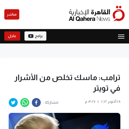
مباشر
برامج
عاجل
ترامب: ماسك تخلص من الأشرار
في تويتر
٢٨ أكتوبر ٢٠٢٢
|
٠٣:٢٧ م
مشاركة :