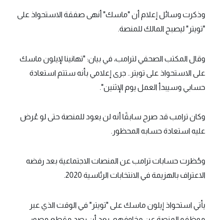
وذكرت وسائل إعلام أن "ماسك" أنهى صفقة الاستحواذ على
"تويتر" ليصبح المالك للمنصة.
وقال المكتب الصحفي لترامب، في بيان: "تهانينا لإيلون ماسك
على الاستحواذ على تويتر.. جرى إعلامي بأنه ستتم استعادة
حسابي وسيبدأ العمل يوم الإثنين".
وكان ترامب قد صرح سابقًا أنه لن يعود للمنصة حتى لو عُرض
عليه استعادة حسابه المحظور.
وحُظرت حسابات ترامب عن المنصات الاجتماعية بعد رفضه
الاعتراف بالهزيمة في الانتخابات الرئاسية 2020.
يأتي استحواذ إيلون ماسك على "تويتر" في الوقت الذي عبر
موظفو المنصة عن مخاوفهم، بعد أن رصد مقطع مصور