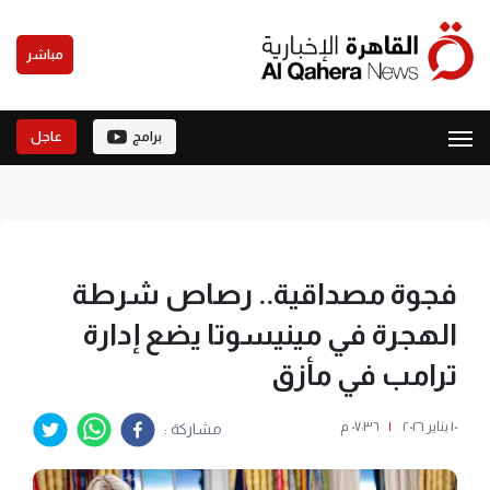
مباشر
برامج
عاجل
فجوة مصداقية.. رصاص شرطة
الهجرة في مينيسوتا يضع إدارة
ترامب في مأزق
١٠ يناير ٢٠٢٦
|
٠٧:٣٦ م
مشاركة :