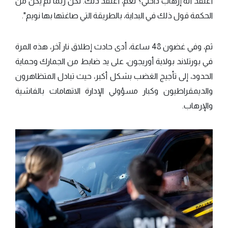
أعتقد أنه إرهاب داخلي؟ نعم، أعتقد ذلك. لكن ربما لم يكن من
الحكمة قول ذلك في البداية، بالطريقة التي صاغتها بها نويم".
ثم، وفي غضون 48 ساعة، أدى حادث إطلاق نار آخر، هذه المرة
في بورتلاند بولاية أوريجون، على يد ضابط من الجمارك وحماية
الحدود، إلى تأجيج الغضب بشكل أكبر، حيث تبادل المتظاهرون
والديمقراطيون وكبار مسؤولي الإدارة الاتهامات بالفاشية
والإرهاب.