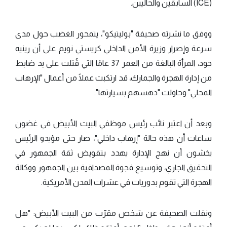
(ICE) السابقين والحاليين.
ووفق ما نشرته صحيفة "بوليتيكو"، يتمحور الغضب حول مدى
سرعة وإصرار وزيرة الأمن الداخلي كريستي نويم على أن رينيه
جود، المرأة البالغة من العمر 37 عامًا التي قُتلت على يد ضابط
من إدارة الهجرة والجمارك، قد ارتكبت عملًا من أعمال "الإرهاب
المحلي" وحاولت "دهسهم بسيارتها".
وبعد أن اعتبر نائب رئيس موظفي البيت الأبيض في غضون
ساعات أن هذه حالة "إرهاب داخلي"، صار حتى مؤيدو الرئيس
يخشون أن نهج الإدارة يهدد بتقويض ثقة الجمهور في
التحقيق الجاري، وتوسيع فجوة المصداقية بين الجمهور ووكالة
الهجرة التي تقوم بدوريات في عشرات المدن الأمريكية.
ونقلت الصحيفة عن شخص مقرّب من البيت الأبيض: "هل