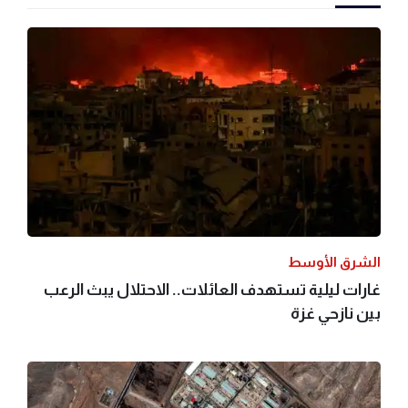
الشرق الأوسط
غارات ليلية تستهدف العائلات.. الاحتلال يبث الرعب
بين نازحي غزة