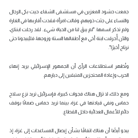
جمعت حشود المعزين في مستشفى الشفاء، حيث بكى الرجال
والنساء على جثث ذويهم، وقالت امرأة فقدت أقاربها في الغارة
ولم تذكر اسمها: "لم يبقَ لنا من الحياة شيء.. لقد رحلت ابنتاي،
والآن أُحرقت ابنة أخي مع أطفالها الستة وزوجها، فليُبيدونا حتى
نرتاح أخيرًا".
وتُظهر استطلاعات الرأي أن الجمهور الإسرائيلي يريد إنهاء
الحرب وإعادة المحتجزين المتبقين إلى ديارهم.
ومع ذلك، لا تزال هناك فجوات كبيرة، فإسرائيل تريد نزع سلاح
حماس ونفي قيادتها في غزة، بينما تريد حماس ضمانًا بوقف
دائم للأعمال العدائية داخل القطاع.
يبدو أيضًا أن هناك اتفاقًا بشأن إيصال المساعدات إلى غزة، إذ