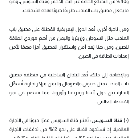
و40% من البضائع الجافة عبر البحر الأحمر وقناة السويس، وهو
ما يجعل مضيق باب المندب طريقًا حيويًا لهذه الشحنات.
ومن ناحية أخرى، تُعد الدول الإفريقية المُطلة على مضيق باب
المندب مثل السودان وإريتريا واليمن من أهم موردي الطاقة
للصين، ومن هنا يُعد أمن واستقرار المضيق أمرًا مهمًا لأمن
إمدادات الطاقة في الصين.
وبالإضافة إلى ذلك، تُعد البلدان الساحلية في منطقة مضيق
باب المندب مثل جيبوتي والصومال واليمن مراكز تجارية تُسهِّل
التجارة بين دول آسيا وإفريقيا وأوروبا، مما يسهم في نمو
الاقتصاد العالمي.
(-) قناة السويس:
تُعتبر قناة السويس ممرًا حيويًا في التجارة
العالمية، إذ تستحوذ القناة على نحو 12% من تدفقات التجارة