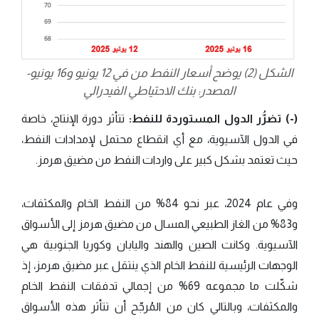
الشكل (2) يوضح أسعار النفط من في 12 يونيو و16 يونيو-
المصدر: بنك الاحتياطي الفيدرالي
(-) تضرُّر الدول المستوردة للنفط:
تتأثر دورة الإنتاج، خاصة
في الدول الآسيوية، مع أي انقطاع محتمل لإمدادات النفط،
حيث تعتمد بشكل كبير على واردات النفط من مضيق هرمز.
وفي عام 2024، عبر نحو 84% من النفط الخام والمكثفات،
و83% من الغاز الطبيعي المسال من مضيق هرمز إلى الأسواق
الآسيوية. وكانت الصين والهند واليابان وكوريا الجنوبية هي
الوجهات الرئيسية للنفط الخام الذي ينتقل عبر مضيق هرمز، إذ
شكّلت ما مجموعه 69% من إجمالي تدفقات النفط الخام
والمكثفات، وبالتالي كان من المُرجّح أن تتأثر هذه الأسواق