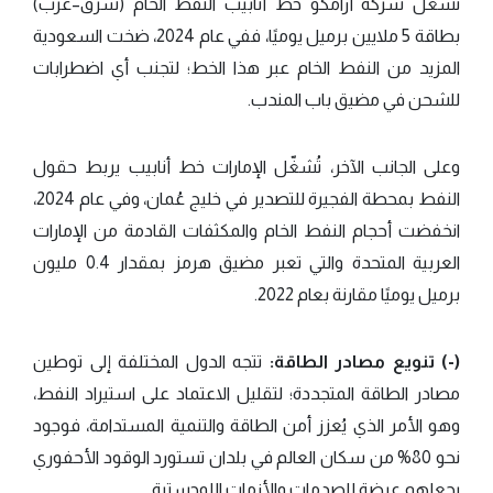
تشغل شركة أرامكو خط أنابيب النفط الخام (شرق–غرب)
بطاقة 5 ملايين برميل يوميًا، ففي عام 2024، ضخت السعودية
المزيد من النفط الخام عبر هذا الخط؛ لتجنب أي اضطرابات
للشحن في مضيق باب المندب.
وعلى الجانب الآخر، تُشغّل الإمارات خط أنابيب يربط حقول
النفط بمحطة الفجيرة للتصدير في خليج عُمان، وفي عام 2024،
انخفضت أحجام النفط الخام والمكثفات القادمة من الإمارات
العربية المتحدة والتي تعبر مضيق هرمز بمقدار 0.4 مليون
برميل يوميًا مقارنة بعام 2022.
(-) تنويع مصادر الطاقة:
تتجه الدول المختلفة إلى توطين
مصادر الطاقة المتجددة؛ لتقليل الاعتماد على استيراد النفط،
وهو الأمر الذي يُعزز أمن الطاقة والتنمية المستدامة، فوجود
نحو 80% من سكان العالم في بلدان تستورد الوقود الأحفوري
يجعلهم عرضة للصدمات والأزمات اللوجستية.