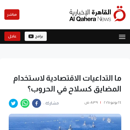
مباشر
برامج
عاجل
ما التداعيات الاقتصادية لاستخدام
المضايق كسلاح في الحروب؟
٢٤ يونيو ٢٠٢٥
|
٠٨:٣٩ ص
مشاركة :