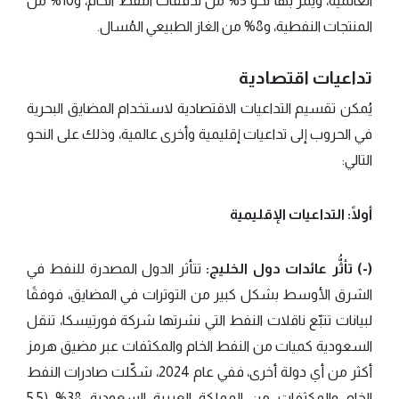
العالمية، ويمر بها نحو 5% من تدفقات النفط الخام، و10% من
المنتجات النفطية، و8% من الغاز الطبيعي المُسال.
تداعيات اقتصادية
يُمكن تقسيم التداعيات الاقتصادية لاستخدام المضايق البحرية
في الحروب إلى تداعيات إقليمية وأخرى عالمية، وذلك على النحو
التالي:
أولًا: التداعيات الإقليمية
(-) تأثُّر عائدات دول الخليج:
تتأثر الدول المصدرة للنفط في
الشرق الأوسط بشكل كبير من التوترات في المضايق، فوفقًا
لبيانات تتبّع ناقلات النفط التي نشرتها شركة فورتيسكا، تنقل
السعودية كميات من النفط الخام والمكثفات عبر مضيق هرمز
أكثر من أي دولة أخرى، ففي عام 2024، شكّلت صادرات النفط
الخام والمكثفات من المملكة العربية السعودية 38% (5.5