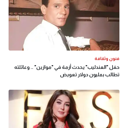
فنون وثقافة
حفل "العندليب" يحدث أزمة في "موازين" .. وعائلته
تطالب بمليون دولار تعويض