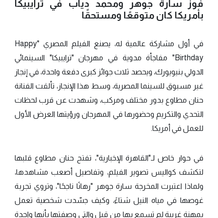
فوز سارة جوهر ومحمد دياب في ترايبيكا
بأمريكا كان متوقعًا ومستحقًا
في أول مشاركة عالمية له، يصنع الفيلم المصري "Happy
Birthday" مفاجأة مدوية في مهرجان "ترايبيكا" السينمائي
الدولي بنيويورك، ويحصد ثلاث جوائز كبرى دفعة واحدة، في إنجاز
غير مسبوق للسينما المصرية، وسط هذا الإنجاز، تألقت الفنانة
حنان مطاوع بدور مختلف ومركب، وشهدت عن قرب لحظات
التحدي والتكريم وحضورها في المهرجان ورؤيتها العرض الأول
للعمل في أمريكا.
في حوار خاص لـ"القاهرة الإخبارية"، تفتح حنان مطاوع قلبها
لتكشف كواليس تصوير الفيلم، وتفاصيل أصعب مشاهدها،
ولماذا اعتبرت المخرجة سارة جوهر "رهانًا ناجحًا"، وتروي تجربة
غوصها في مياه النيل شتاءً، وكيف جسّدت شخصية تعمل
بمهنة غريبة لم تسمع بها من قبل والتي وصفتها بأنها واحدة