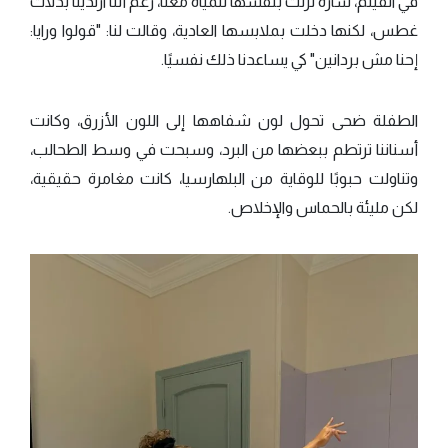
في الفيلم، سارة نزلت بنفسها للمياه معنا، رغم أننا ارتدينا بدلات
غطس، لكنها دخلت بملابسها العادية، وقالت لنا: "قولوا ورايا:
إحنا مش بردانين" كي يساعدنا ذلك نفسيًا.
الطفلة ضحى تحول لون شفاهها إلى اللون الأزرق، وكانت
أسناننا ترتطم ببعضها من البرد، وسبحت في وسط الطحالب،
وتناولت حبوبًا للوقاية من البلهارسيا، كانت مغامرة حقيقية،
لكن مليئة بالحماس والإخلاص.