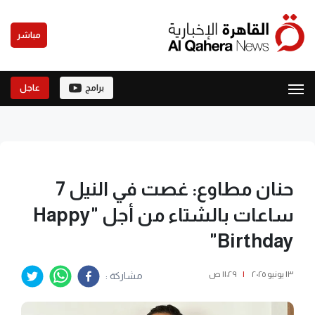
مباشر
برامج
عاجل
حنان مطاوع: غصت في النيل 7
ساعات بالشتاء من أجل "Happy
Birthday"
١٣ يونيو ٢٠٢٥
|
١١:٢٩ ص
مشاركة :