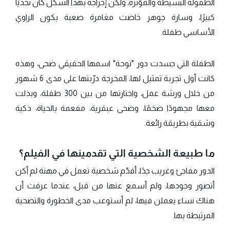
الطفولة البسيطة والمؤثرة، ولكن إخراجه بهذا الشكل كان تحديًا
كبيرًا، وسارة جوهر خاضت مغامرة صعبة بكون الراوي
الأساسي طفلة.
الطفلة التي جسدت دور "توحة" اسمها الحقيقي ضحى، وهذه
كانت أول تجربة تمثيل لها، المخرجة درّبتها على مدى 6 شهور
من خلال ورشة عمل، واختارتها من بين 300 طفلة، وبذلت
معها مجهودًا ضخمًا، وضحى عبقرية، مفعمة بالحياة، ذكية
وشقية بطريقة رائعة.
ما طبيعة الشخصية التي تقدمينها في الفيلم؟
الدور مفاجئ وغريب جدًا، أقدّم شخصية تعمل في مهنة لم أكن
أتصور وجودها، ولم أسمع عنها من قبل، عندما عرفت أن
هناك نساء يعملن فيها، لم أستوعب مدى الخطورة والتضحية
المرتبطة بها.