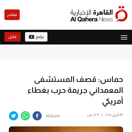
مباشر
برامج
عاجل
حماس: قصف المستشفى
المعمداني جريمة حرب بغطاء
أمريكي
١٣ أبريل ٢٠٢٥
|
٠١:٢٩ ص
مشاركة :