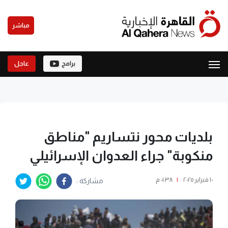
مباشر
برامج
عاجل
بلديات محور نتساريم "مناطق
منكوبة" جراء العدوان الإسرائيلي
١٠ فبراير ٢٠٢٥
|
٠١:٣٨ م
مشاركة :