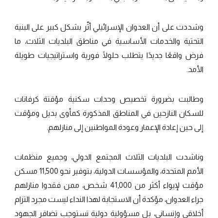
وشددت على أن العدوان الإسرائيلي أثّر بشكل كبير على البنية
التحتية والخدمات الأساسية في مناطق البلديات الثلاث، ما
فرض واقعًا جديدًا يتطلب حلولًا فورية واستراتيجيات طويلة
الأمد.
وطالبت بضرورة تخصيص وحدات سكنية مؤقتة كرفانات
للسكان النازحين في المناطق المذكورة كمأوى بديل ومؤقت
إلى حين إعادة الإعمار وعودة المواطنين إلى منازلهم.
وناشدت البلديات الثلاث المجتمع الدولي، وجميع منظمات
الأمم المتحدة، والمؤسسات الدولية، بتوفير نحو 11,500 مسكن
مؤقت لإيواء أكثر من 41,000 شخص، ممن فقدوا منازلهم
جراء العدوان، مؤكدة أن الاستجابة لهذا النداء ليست مجرد التزام
أخلاقي وإنساني، بل مسؤولية دولية تستوجب تضافر الجهود