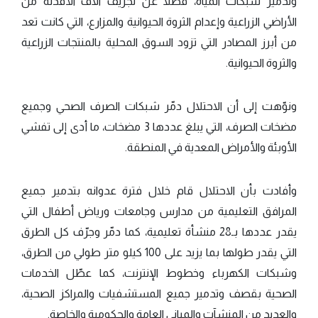
وتدمير شبكات المياه، فضلًا عن تجريف آلاف الأفدنة من
الأراضي الزراعية وإعدام الثروة الحيوانية والمزارع، التي كانت تعد
من أبرز المصادر التي تزود السوق المحلية بالمنتجات الزراعية
والثروة الحيوانية.
ونوّهت إلى أن الاحتلال دمّر شبكات الصرف الصحي وجميع
مضخات الصرف، التي يبلغ عددها 3 مضخات، ما أدى إلى تفشي
الأوبئة والأمراض المعدية في المنطقة.
وأفادت بأن الاحتلال قام خلال فترة عدوانه بتدمير جميع
المرافق التعليمية من مدارس وجامعات ورياض أطفال التي
يقدر عددها بـ28 منشأة تعليمية، كما دمّر وجرّف كل الطرق
التي يقدر طولها بما يزيد على 100 كيلو متر طولي من الطرق،
وشبكات الكهرباء وخطوط الإنترنت، كما عطّل الخدمات
الصحية بقصف وتدمير جميع المستشفيات والمراكز الصحية،
والعديد من المنشآت والمباني العامة والحكومية والخاصة.