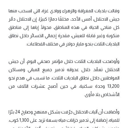
وقالت بلديات المغراقة والزهراء ووادي غزة، التي انسحب منها
جيش الاحتلال، أمس الأحد، مخلفًا دمارًا كبيرًا، إن الاحتلال دمّر
كل مناحي الحياة في هذه المناطق، محولًا إياها إلى مناطق
منكوبة وغير قابلة للعيش، مقدرة إجمالي الخسائر داخل نطاق
البلديات الثلاث بنحو مليار دولار في مختلف القطاعات.
وأوضحت البلديات الثلاث خلال مؤتمر صحفي اليوم، أن جيش
الاحتلال تعمّد خلال عدوانه تدمير جميع المباني ومساكن
المواطنين داخل نطاق البلديات الثلاث، ما تسبب في هدم نحو
13,200 وحدة سكنية، في حين أصبح عشرات الآلاف من
الأشخاص بلا مأوى.
وأضافت أن آليات الاحتلال جرّفت بشكل ممنهج وصارخ 24 بئرًا
للمياه، إضافة إلى تدمير خزانات مياه بسعة تزيد على 1,300 كوب،