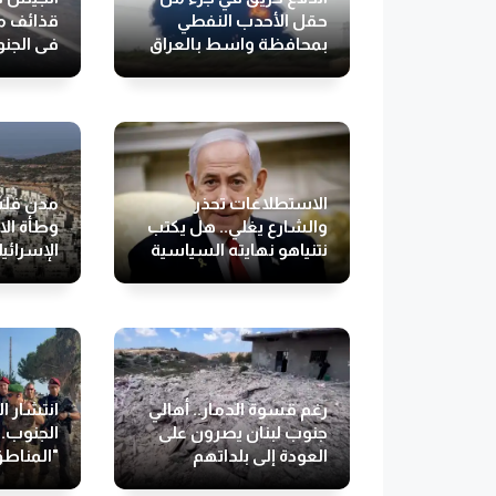
حقل الأحدب النفطي
قذائف م
بمحافظة واسط بالعراق
في الجن
الاستطلاعات تحذر
مدن فلس
والشارع يغلي.. هل يكتب
وطأة ال
نتنياهو نهايته السياسية
الإسرائي
بيده؟
رغم قسوة الدمار.. أهالي
انتشار ا
جنوب لبنان يصرون على
الجنوب..
العودة إلى بلداتهم
"المناطق