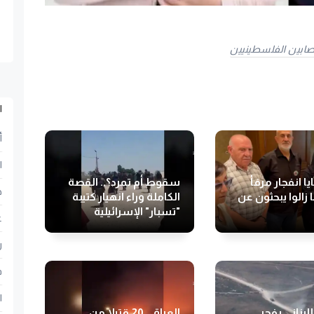
صابين الفلسطينيين
ا
أ
ا
ا انفجار مرفأ
سقوط أم تمرد؟.. القصة
ح
 زالوا يبحثون عن
الكاملة وراء انهيار كتيبة
"تسبار" الإسرائيلية
ع
ر
ف
ا
لبناني يفجر
العراق.. 20 قتيلا من