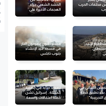
ا
ن مخلفات الحرب
الحشد الشعبي جراء
وب
الهجمات الأخيرة على
م
مقاره
ا
طينية تحت
مستوطنون يضرمون النار
استيطان
في مسجد قيد الإنشاء
لي
جنوب نابلس
لجيش اللبناني في
تصعيد جديد في الضفة
 بدء تطبيق خطة
المحتلة.. إسرائيل تشن
 التجريبية"
حملة اعتقالات واسعة