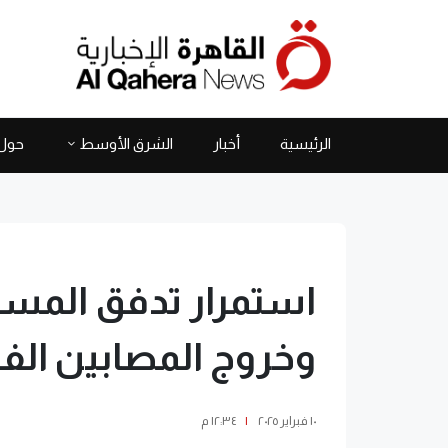
الرئيسية
أخبار
الشرق الأوسط
حول 
استمرار تدفق المساع
وخروج المصابين ال
١٠ فبراير ٢٠٢٥
|
١٢:٣٤ م