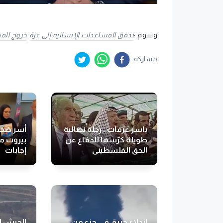
وسوم :
تدفق المساعدات الإنسانية إلى غزة
خروج الم
مشاركة
ياسر عرفات.. رحلة نضالية
أسر ضحاي
طويلة كرّسها للدفاع عن
بيروت ما
الحق الفلسطيني
إجابات
اندلاع حريق في جزء من
الجيش ال