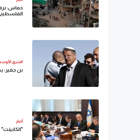
حماس: نرف
الفلسطيني
الشرق الأوس
بن جفير: ي
أخبار
"الكابينت" 