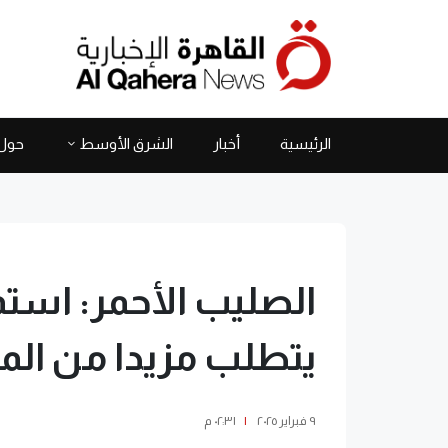
الرئيسية
أخبار
الشرق الأوسط
حول 
الصليب الأحمر: استم
يتطلب مزيدا من ال
٩ فبراير ٢٠٢٥
|
٠٢:٣١ م