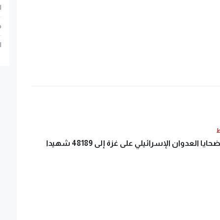
ا
م
ا
ط
ايا العدوان الإسرائيلي على غزة إلى 48189 شهيدا