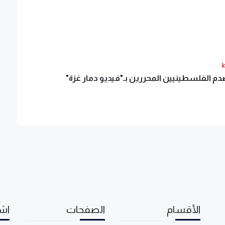
ط
صدم الفلسطينيين المحررين بـ"فيديو دمار غزة"
الأقسام
الصفحات
اشت