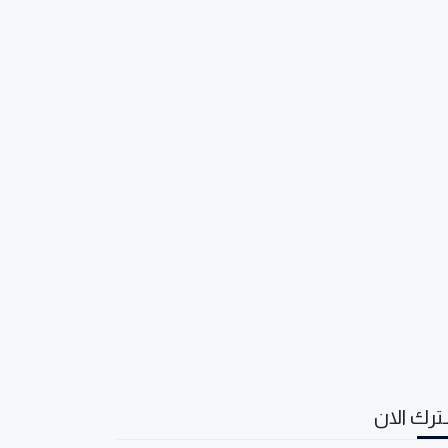
رك الان