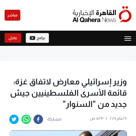
مباشر
برامج
عاجل
وزير إسرائيلي معارض لاتفاق غزة:
قائمة الأسرى الفلسطينيين جيش
جديد من "السنوار"
٢٤ يناير ٢٠٢٥
|
٠٥:٢٣ ص
مشاركة :