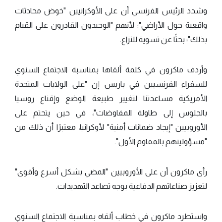
وشدد الرئيس الفرنسي أن على الأوكرانيين "خوض محادثات
واقعية حول الأراضي"؛ لأنهم "الوحيدون القادرون على القيام
بذلك"؛ بحثًا عن تسوية للنزاع.
وأردف ماكرون في كلمة ألقاها بمناسبة الاجتماع السنوي
للسفراء الفرنسيين في باريس إن "على الولايات المتحدة
الأمريكية مساعدتنا لتغيير طبيعة الوضع وإقناع روسيا
بالجلوس إلى طاولة المفاوضات"، في حين يتحتم على
الأوروبيين "إيجاد ضمانات أمنية" لأوكرانيا، معتبرًا أن ذلك من
"مسؤوليتهم بالمقاوم الأول".
رأى ماكرون أن على الأوروبيين "المضي بشكل أسرع وأقوى"
لتعزيز صناعاتهم الدفاعية بوجه تصاعد التهديدات.
واستطرد ماكرون في خطاب ألقاه بمناسبة الاجتماع السنوي