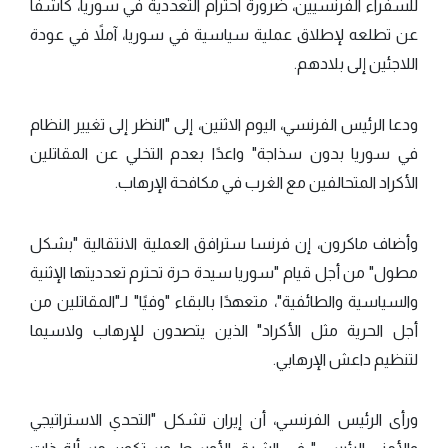
للسفراء الفرنسيين، ضرورة احترام التعددية في سوريا، كاشفًا
عن تطلعه لإطلاق عملية سياسية في سوريا، آملاً في عودة
اللاجئين إلى بلادهم.
ودعا الرئيس الفرنسي، اليوم الاثنين، إلى "النظر إلى تغيير النظام
في سوريا بدون سذاجة" واعدًا بعدم التخلي عن المقاتلين
الأكراد المتحالفين مع الغرب في مكافحة الإرهاب.
وأضاف ماكرون، إن فرنسا سترافق العملية الانتقالية "بشكل
مطول" من أجل قيام "سوريا سيدة حرة تحترم تعدديتها الإثنية
والسياسية والطائفية"، متعهدًا بالبقاء "وفيًا" لـ"المقاتلين من
أجل الحرية مثل الأكراد" الذين يتصدون للإرهاب ولاسيما
لتنظيم داعش الإرهابي.
ورأى الرئيس الفرنسي، أن إيران تشكل "التحدي الاستراتيجي