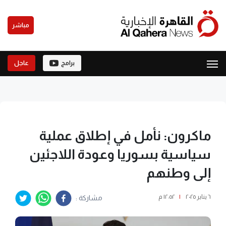
مباشر
برامج
عاجل
ماكرون: نأمل في إطلاق عملية
سياسية بسوريا وعودة اللاجئين
إلى وطنهم
٦ يناير ٢٠٢٥
|
١٢:٥٢ م
مشاركة :