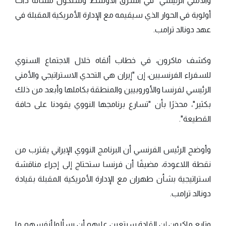
والأمني الرئيسي" في الشرق الأوسط وستكون مسألة ذات
أولوية في الحوار الذي سيقيمه مع الإدارة الأمريكية المقبلة في
عهد دونالد ترامب.
وكشف ماكرون، في خطاب ألقاه خلال الاجتماع السنوي
للسفراء الفرنسيين، إن "إيران هي التحدي الاستراتيجي والأمني
الرئيسي لفرنسا والأوروبيين والمنطقة بكاملها وأبعد من ذلك
بكثير"، محذرًا بأن "تسارع برنامجها النووي يقودنا على حافة
القطيعة".
وأوضح الرئيس الفرنسي أن البرنامج النووي الإيراني يقترب من
نقطة اللاعودة، مضيفًا أن فرنسا ستحتاج إلى إجراء مناقشة
استراتيجية بشأن طهران مع الإدارة الأمريكية المقبلة بقيادة
دونالد ترامب.
وتابع ماكرون إن القادة سيتعين عليهم أن يسألوا أنفسهم ما