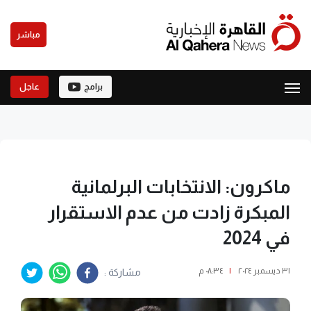
مباشر
برامج
عاجل
ماكرون: الانتخابات البرلمانية
المبكرة زادت من عدم الاستقرار
في 2024
٣١ ديسمبر ٢٠٢٤
|
٠٨:٣٤ م
مشاركة :