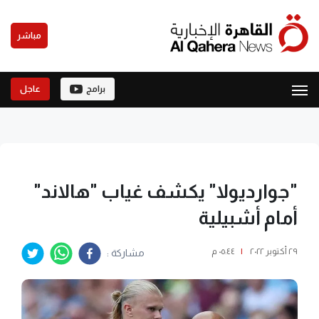
مباشر
برامج
عاجل
"جوارديولا" يكشف غياب "هالاند"
أمام أشبيلية
٢٩ أكتوبر ٢٠٢٢
|
٠٥:٤٤ م
مشاركة :