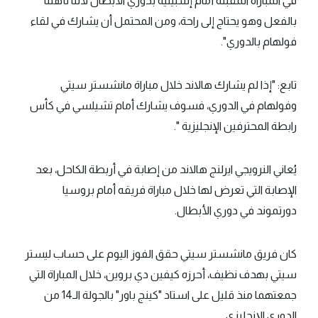
في المباراة المقبلة أمام إشبيلية بدوري الأبطال لأننا تأهلنا
بالفعل وهو يحتاج إلى راحة، ومن المحتمل أن يشارك في لقاء
فولهام بالدوري".
تابع: "إذا لم يشارك هالاند خلال مباراة مانشستر سيتي
وفولهام في الدوري، فسوف يشارك أمام تشيلسي في كأس
رابطة المحترفين الإنجليزية ".
يُعاني النرويجي ايرلنج هالاند من إصابة في أربطة الكاحل، بعد
الإصابة التي تعرض لها خلال مباراة فريقه أمام بروسيا
دورتموند في دوري الأبطال.
كان فريق مانشستر سيتي حقق الفوز اليوم على حساب ليستر
سيتي بهدف نظيف، أحرزه كيفين دي بروين، خلال المباراة التي
جمعتهما منذ قليل على استاد "كينج باور" بالجولة الـ14 من
الدوري الإنجليزي.