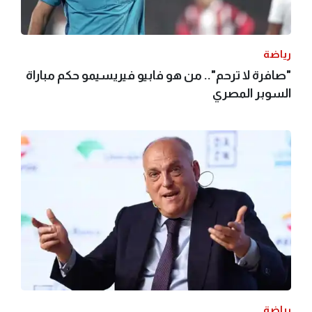
رياضة
"صافرة لا ترحم".. من هو فابيو فيريسيمو حكم مباراة
السوبر المصري
رياضة