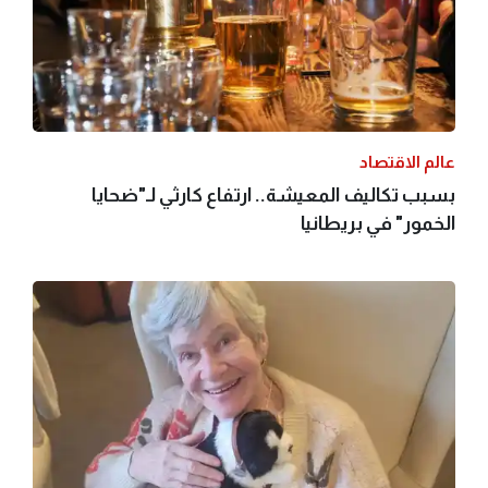
عالم الاقتصاد
بسبب تكاليف المعيشة.. ارتفاع كارثي لـ"ضحايا
الخمور" في بريطانيا