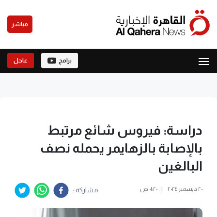
مباشر
برامج
عاجل
دراسة: فيروس شائع مرتبط
بالإصابة بالزهايمر يحمله نصف
البالغين
٢٠ ديسمبر ٢٠٢٤
|
٠١:٢٠ ص
مشاركة :