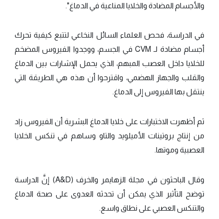
والأجسام المضادة والخلايا المناعية في الدماغ".
في الدراسة، فحص العلماء السائل النخاعي لتتبع كيفية تحرك
أجسام مضادة لـ CVM في الجسم، ووجدوا الفيروس المضخم
للخلايا داخل العصب المبهم، الذي يحمل الإشارات بين الدماغ
والقلب والجهاز الهضمي، واقترحوا أن هذه هي الطريقة التي
ينتقل بها الفيروس إلى الدماغ.
ثم أظهرت الاختبارات على خلايا الدماغ البشرية أن الفيروس زاد
من إنتاج بروتينات الأميلويد والتاو وساهم في تنكس الخلايا
العصبية وموتها.
وقال الباحثون في مجلة الزهايمر والخرف (A&D) إنَّ الدراسة
توضح التأثير الذي يمكن أن تحدثه العدوى على صحة الدماغ
والتنكس العصبي على نطاق واسع.