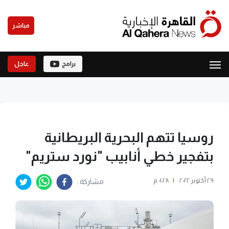
مباشر
برامج
عاجل
روسيا تتهم البحرية البريطانية
بتفجير خطي أنابيب "نورد ستريم"
٢٩ أكتوبر ٢٠٢٢
|
٠١:٢٨ م
مشاركة :