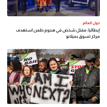
حول العالم
إيطاليا: مقتل شخص في هجوم طعن استهدف
مركز تسوق بميلانو