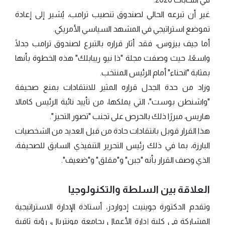
غير أن تبرعه الحالي لصندوق تنصيب ترامب، يُشير إلى إعادة
تموضع استراتيجي في المشهد السياسي الأمريكي.
أما جيف بيزوس، فقد أثار قراره بالتبرع لصندوق ترامب جدلًا
واسعًا، حيث وصفت مجلة "ذا نيو ريبابلك" هذه الخطوة بأنها
بمثابة "انحناء" أمام الرئيس المنتخب.
وزاد من حدة الجدل قراره المثير للانتقادات بمنع صحيفة
"واشنطن بوست"، التي يملكها، من تأييد نائبة الرئيس كامالا
هاريس، مبررًا ذلك بالحرص على تجنب "تصور التحيز".
هذا القرار قوبل بانتقادات حادة من قبل العديد من الشخصيات
البارزة، بما في ذلك رئيس التحرير التنفيذي السابق للصحيفة،
الذي وصف القرار بأنه "جبن" و"مقلق" و"ضعيف".
العلاقة بين السلطة والتكنولوجيا
وتقدم الدكتورة جوينيث إدواردز، أستاذة الإدارة الاستراتيجية
المشاركة في كلية إدارة الأعمال بجامعة مونتريال، رؤية ثاقبة