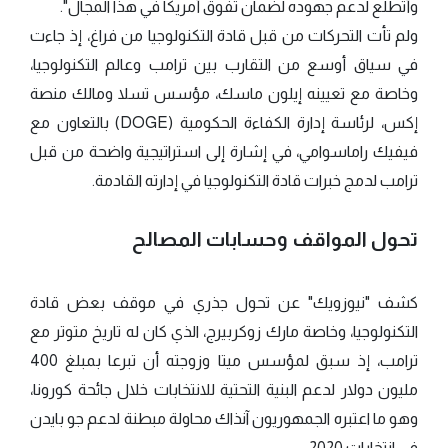
وأتطلع لدعم جهوده لضمان تفوق أمريكا في هذا المجال".
ولم تأت التحركات من قبل قادة التكنولوجيا من فراغ، إذ جاءت
في سياق أوسع من التقارب بين ترامب وعالم التكنولوجيا،
وخاصة مع تعيينه إيلون ماسك، مؤسس تسلا ومالك منصة
إكس، لرئاسة إدارة الكفاءة الحكومية (DOGE) بالتعاون مع
فيفيك راماسوامي، في إشارة إلى استراتيجية واضحة من قبل
ترامب لدمج خبرات قادة التكنولوجيا في إدارته القادمة.
تحول المواقف وحسابات المصالح
كشف "نيوزويك" عن تحول جذري في موقف بعض قادة
التكنولوجيا، وخاصة مارك زوكربيرج، الذي كان له تاريخ متوتر مع
ترامب، إذ سبق لمؤسس ميتا وزوجته أن تبرعا بمبلغ 400
مليون دولار لدعم البنية التحتية للانتخابات خلال جائحة كورونا،
وهو ما اعتبره الجمهوريون آنذاك محاولة مبطنة لدعم جو بايدن
في انتخابات 2020.