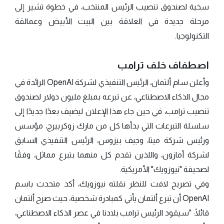
سخية لصندوق تنصيب الرئيس المنتخب، في خطوة تشير إلى
مرحلة جديدة في العلاقة بين البيت الأبيض وعمالقة
التكنولوجيا.
اصطفاف خلف ترامب
وأعلن سام ألتمان، الرئيس التنفيذي لشركة OpenAI الرائدة في
مجال الذكاء الاصطناعي، عن تبرعه بمبلغ مليون دولار لصندوق
تنصيب ترامب، في حين جاء هذا الإعلان ليضيف بعدًا جديدًا إلى
سلسلة التبرعات التي بدأها كل من مارك زوكربيرج، مؤسس
ورئيس شركة ميتا، وجيف بيزوس، الرئيس التنفيذي السابق
لشركة أمازون، واللذين تقدم كل منهما بتبرع مماثل، وفقًا
لصحيفة "نيوزويك" الأمريكية.
وفي تصريح لافت للنظر نقلته نيوزويك، أكد متحدث باسم
OpenAI أن تبرع ألتمان يأتي كمبادرة شخصية، حيث صرح ألتمان
قائلًا: "سيقود الرئيس ترامب بلادنا في عصر الذكاء الاصطناعي،