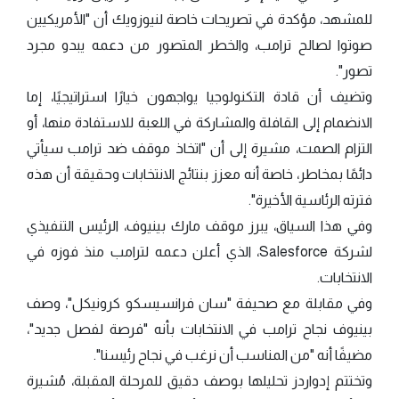
للمشهد، مؤكدة في تصريحات خاصة لنيوزويك أن "الأمريكيين
صوتوا لصالح ترامب، والخطر المتصور من دعمه يبدو مجرد
تصور".
وتضيف أن قادة التكنولوجيا يواجهون خيارًا استراتيجيًا، إما
الانضمام إلى القافلة والمشاركة في اللعبة للاستفادة منها، أو
التزام الصمت، مشيرة إلى أن "اتخاذ موقف ضد ترامب سيأتي
دائمًا بمخاطر، خاصة أنه معزز بنتائج الانتخابات وحقيقة أن هذه
فترته الرئاسية الأخيرة".
وفي هذا السياق، يبرز موقف مارك بينيوف، الرئيس التنفيذي
لشركة Salesforce، الذي أعلن دعمه لترامب منذ فوزه في
الانتخابات.
وفي مقابلة مع صحيفة "سان فرانسيسكو كرونيكل"، وصف
بينيوف نجاح ترامب في الانتخابات بأنه "فرصة لفصل جديد"،
مضيفًا أنه "من المناسب أن نرغب في نجاح رئيسنا".
وتختتم إدواردز تحليلها بوصف دقيق للمرحلة المقبلة، مُشيرة