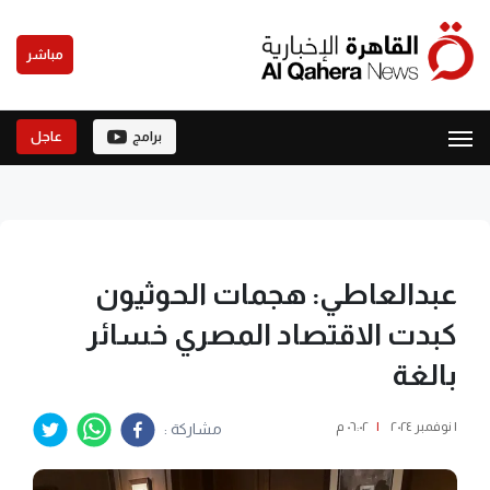
مباشر
برامج
عاجل
عبدالعاطي: هجمات الحوثيون
كبدت الاقتصاد المصري خسائر
بالغة
١ نوفمبر ٢٠٢٤
|
٠٦:٠٢ م
مشاركة :