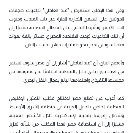
وفي هذا الإطار، استعرض "عبد العاطي" تداعيات هجمات
الحوثيين علي السفن التجارية المارة عبر باب المندب وجنوب
البحر الأحمر، وتأثيرها السلبي علي المصالح المصرية، مشيرًا إلى
أن تلك التداعيات كبدت الاقتصاد المصري خسائر بالغة لعوائد
قناة السويس تقدر بنحو 6 مليارات دولار، بحسب البيان.
وأوضح البيان، أن "عبدالعاطي" أشار إلى أن مصر سوف تستمر
في لعب دور ريادي داخل المنظمة انطلاقًا من عضويتها في
مجلسها التنفيذي واهتمامها البالغ بمجال النقل البحري.
كما أعرب عن تطلع مصر لافتتاح مكتب التمثيل الإقليمي
للمنظمة الخاص بالدول العربية في منطقة الشرق الأوسط
وشمال إفريقيا بمدينة الإسكندرية خلال الأشهر المقبلة،
مشيرًا إلى أن استضافة مصر لهذا المكتب من شأنه تعزيز
التعاون بين المنظمة ودول المنطقة والدفع به إلى آفاق أرحب،