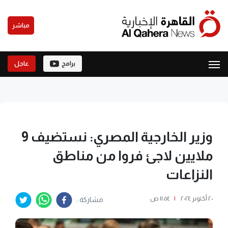
مباشر
برامج
عاجل
وزير الخارجية المصري: نستضيف 9
ملايين لاجئ فروا من مناطق
النزاعات
٢٠ أكتوبر ٢٠٢٤
|
١١:٥٤ ص
مشاركة :