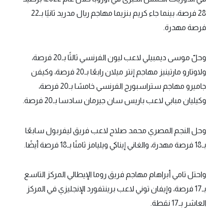
28 فرصة، بينما جاء كريم بنزيما مهاجم ريال مدريد ثانيًا بـ22
فرصة مهدرة.
وحلّ موسى ديمبيلي لاعب ليون الفرنسي ثالثًا بـ20 فرصة،
ولاوتارو مارتينيز مهاجم إنتر ميلان رابعًا بـ20 فرصة، وكيفن
جاميرو مهاجم ستراسبورج الفرنسي خامسًا بـ20 فرصة،
وكيليان مبابي لاعب باريس سان جيرمان سادسا بـ20 فرصة.
وحل النجم المصري محمد صلاح لاعب فريق ليفربول سابعًا
بـ18 فرصة مهدرة، والغاني إيناكي ويليامز ثامنًا بـ18 فرصة أيضًا.
واحتل تامي أبراهام مهاجم فريق روما الإيطالي المركز التاسع
بـ17 فرصة، وإيفان توني لاعب برينتفورد الإنجليزي في المركز
العاشر بـ17 نقطة.