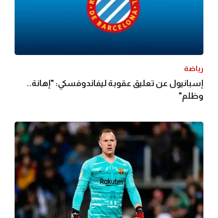
رياضة
إسبانيول عن تعليق عقوبة ليفاندوفسكي: "إهانة..
وظلم"