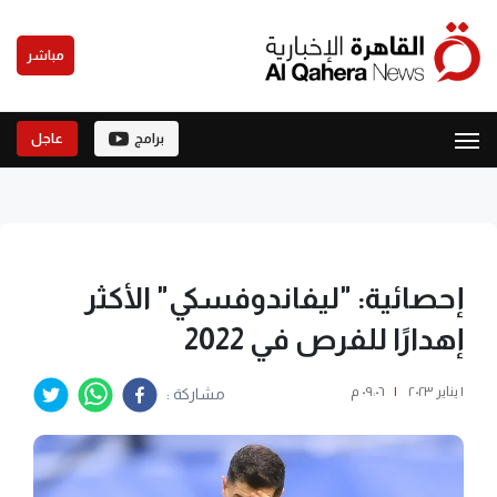
مباشر
برامج
عاجل
إحصائية: "ليفاندوفسكي" الأكثر
إهدارًا للفرص في 2022
١ يناير ٢٠٢٣
|
٠٩:٠٦ م
مشاركة :