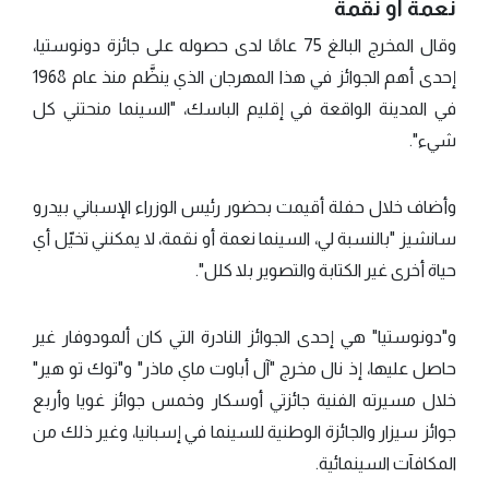
نعمة أو نقمة
وقال المخرج البالغ 75 عامًا لدى حصوله على جائزة دونوستيا،
إحدى أهم الجوائز في هذا المهرجان الذي ينظَّم منذ عام 1968
في المدينة الواقعة في إقليم الباسك، "السينما منحتني كل
شيء".
وأضاف خلال حفلة أقيمت بحضور رئيس الوزراء الإسباني بيدرو
سانشيز "بالنسبة لي، السينما نعمة أو نقمة، لا يمكنني تخيّل أي
حياة أخرى غير الكتابة والتصوير بلا كلل".
و"دونوستيا" هي إحدى الجوائز النادرة التي كان ألمودوفار غير
حاصل عليها، إذ نال مخرج "آل أباوت ماي ماذر" و"توك تو هير"
خلال مسيرته الفنية جائزتي أوسكار وخمس جوائز غويا وأربع
جوائز سيزار والجائزة الوطنية للسينما في إسبانيا، وغير ذلك من
المكافآت السينمائية.