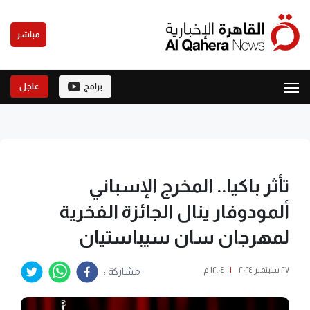
مباشر
برامج
عاجل
تأثر باكيا.. المخرج الإسباني
ألمودوفار ينال الجائزة الفخرية
لمهرجان سان سيباستيان
٢٧ سبتمبر ٢٠٢٤
|
١٢:٠٤ م
مشاركة :