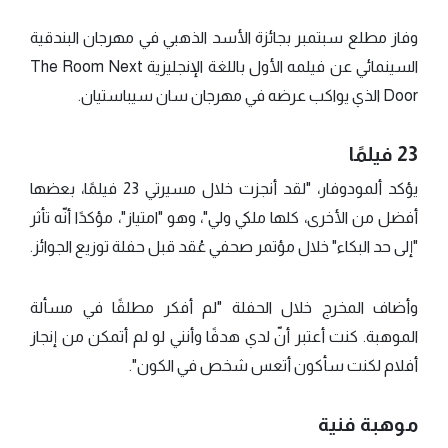
وفاز مطلع سبتمبر بجائزة الأسد الذهبي في مهرجان البندقية
السينمائي عن فيلمه الأول باللغة الإنجليزية The Room Next
Door الذي يواكب عرضه في مهرجان سان سيباستيان.
23 فيلمًا
يؤكد ألمودوفار، "لقد أنجزت خلال مسيرتي 23 فيلمًا، بعضها
أفضل من الأخرى، كلها ملكي ولي"، وهو "امتياز"، مؤكدًا أنّه تأثر
"إلى حد البكاء" خلال مؤتمر صحفي عُقد قبل حفلة توزيع الجوائز.
وأضاف المخرج خلال الحفلة "لم أفكر مطلقًا في مسألة
الموهبة. كنت أعتبر أنّ لدي هدفًا وأنني لو لم أتمكن من إنجاز
أفلام لكنت سأكون أتعس شخص في الكون".
موهبة فنية