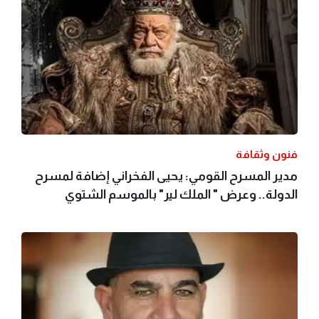
فنون وثقافة
مدير المسرح القومي: يحيى الفخراني إضافة لمسرح
الدولة.. وعرض " الملك لير" بالموسم الشتوي