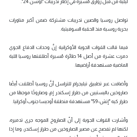
ليلية من قبل زوارق مُسيرة في إطار تدريبات "أوشن 24".
تواصل روسيا والصين تدريبات مشتركة ضمن أكبر مناورات
بحرية روسية منذ الحقبة السوفيتية.
فيما قالت القوات الجوية الأوكرانية إنَّ وحدات الدفاع الجوي
دمرت عشرة من أصل 14 طائرة مُسيرة أطلقتها روسيا اللية
الماضية مستهدفة أراضيها.
وأضافت عبر تطبيق تيليجرام للتراسل أنَّ روسيا أطلقت أيضًا
صاروخين باليستيين من طراز إسكندر إم، وصاروخًا موجهًا من
طراز كيه "إتش-59" مستهدفة منطقة أوديسا جنوب أوكرانيا.
وأشارت القوات الجوية إلى أنّ الصاروخ الموجه جرى تدميره،
لكنها لم تفصح عن مصير الصاروخين من طراز إسكندر، وما إذا