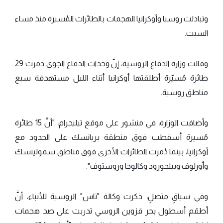
وتبادلت روسيا وأوكرانيا الهجمات بالطائرات المُسيرة منذ مساء
السبت.
وقالت وزارة الدفاع الروسية، إنَّ وحدات الدفاع الجوي دمرت 29
طائرة مُسيّرة أطلقتها أوكرانيا أثناء الليل مستهدفة سبع
مناطق روسية.
وأضافت الوزارة، في منشور على موقع تيليجرام، "أنَّ 15 طائرة
مُسيرة أسقطت فوق منطقة بريانسك على الحدود مع
أوكرانيا، بينما دُمرت الطائرات الأخرى فوق مناطق سمولينسك
وأورلوف وبيلجورود وكالوجا وروستوف".
وفي سياقٍ متصلٍ، ذكرت وكالة "تاس" الروسية للأنباء، أنَّ
أطقم أسطول بحر قزوين الروسي تدربت على صد هجمات