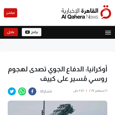
مباشر
برامج
عاجل
أوكرانيا: الدفاع الجوي تصدى لهجوم
روسي مُسير على كييف
١٦ سبتمبر ٢٠٢٤
|
٠٢:٥٦ ص
مشاركة :