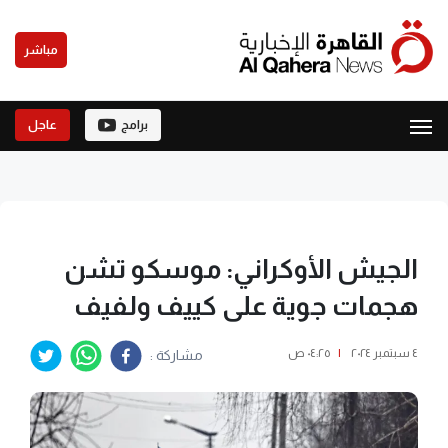
مباشر
برامج
عاجل
الجيش الأوكراني: موسكو تشن
هجمات جوية على كييف ولفيف
٤ سبتمبر ٢٠٢٤
|
٠٤:٢٥ ص
مشاركة :