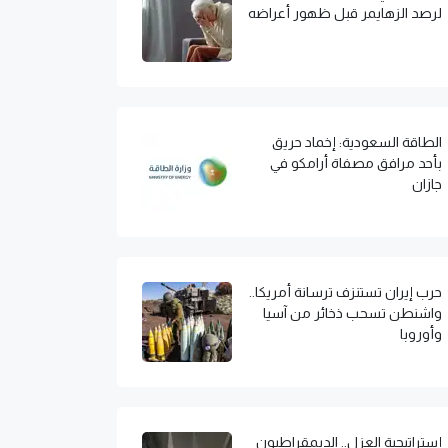
لرصد الزهايمر قبل ظهور أعراضه
الطاقة السعودية: إخماد حريق
بأحد مرافق مصفاة أرامكو في
جازان
حرب إيران تستنزف ترسانة أمريكا..
واشنطن تسحب ذخائر من آسيا
وأوروبا
إستراتيجية العزل.. الديمقراطيون