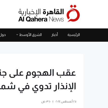
الرئيسية
أخبار
الشرق الأوسط
حول 
عقب الهجوم على جنو
الإنذار تدوي في شم
٢٥ أغسطس ٢٠٢٤
|
٠٣:١٠ ص