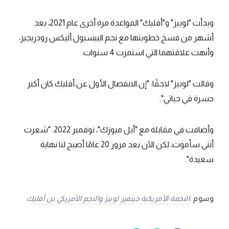
وبدأت "لوبيز" و"أفليك" المواعدة مرة أخرى عام 2021، بعد
أشهر من فسخ خطوبتها مع نجم البيسبول أليكس رودريجيز،
وأنهت علاقتهما التي استمرت 4 سنوات.
وقالت "لوبيز" لاحقًا: "إن الانفصال الأول عن أفليك كان أكبر
حسرة في حياتي".
وأضافت في مقابلة مع "أبل ميوزك"، نوفمبر 2022: "شعرت
أنني سأموت، لكن الآن بعد مرور 20 عامًا أصبح لنا نهاية
سعيدة".
وسوم :
النجمة الأمريكية جينفير لوبيز والنجم الأمريكي بن أفليك