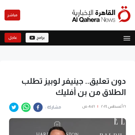
مباشر
برامج
عاجل
دون تعليق.. جينيفر لوبيز تطلب
الطلاق من بن أفليك
٢١ أغسطس ٢٠٢٤
|
٠٨:٥٦ ص
مشاركة :