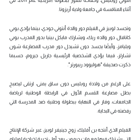
أنتوني روبليس، وكفاحه للفوز ببطولة أمريكية عام 2011، في
أثناء المنافسة في جامعة ولاية أريزونا.
وتجسد لوبيز في الفيلم دور والدة أنتوني جودي، بينما يؤدي بوبي
كانافال دور والده ريك، ويشارك مايكل بينيا بدور المدرب بوبي
ويليامز، وأيضًا يجسد دون تشيدل دور مدرب المصارعة شون
تشارلز، فيما يؤدي الشخصية الرئيسية جاريل جيروم، حسبما
ذكرت صحيفة "هوليوود ريبورتر".
على الرغم من ولادة روبليس دون ساق يمنى، ارتقى ليصبح
بطل مصارعة القسم الأول في الرابطة الوطنية لرياضة
الجامعات، وفاز في النهاية ببطولة وطنية ضد المدرسة التي
رفضته في البداية.
الفيلم الذي أنتجه بن أفليك، زوج جينيفر لوبيز، عبر شركة الإنتاج
التي يشترك فيها مع مات ديمون، يعد أول تجربة إخراجية لويليام