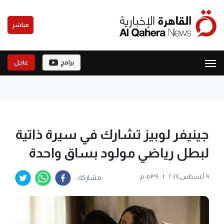
مباشر
برامج
عاجل
جينيفر لوبيز تشارك في سيرة ذاتية
لبطل رياضي مولود بساق واحدة
٩ أغسطس ٢٠٢٤
|
٠٥:٣٩ م
مشاركة :