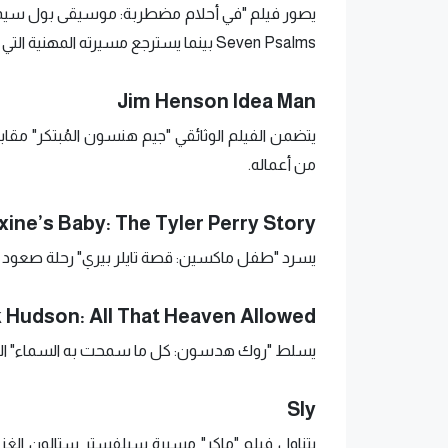
يصور فيلم "في أحلام مضطربة: موسيقى بول سيمون"
Seven Psalms بينما يسترجع مسيرته المهنية التي استمرت 6 عقود.
Jim Henson Idea Man
يتضمن الفيلم الوثائقي "جيم هنسون المُبتكر" مق
من أعماله.
ine’s Baby: The Tyler Perry Story
يسرد "طفل ماكسين: قصة تايلر بيري" رحلة صعود الممثل
 Hudson: All That Heaven Allowed
يسلط "روك هدسون: كل ما سمحت به السماء" الضو
Sly