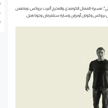
ا
اتي"، مسيرة الممثل الكوميدي والمخرج ألبرت بروكس، ويتضمن
م
بروكس وكونان أوبراين وسارة سيلفرمان وجونا هيل.
ا