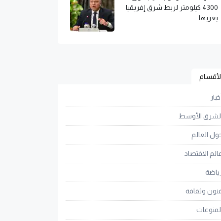
4300 كيلومتر لربط شرق إفريقيا
بغربها
لأقسام
خبار
لشرق الأوسط
ول العالم
الم الاقتصاد
ياضة
نون وثقافة
لمنوعات