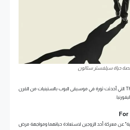
قصة حياة سيلفستر ستالون
يحتفل الفيلم بالفرقة الأسطورية The Beach Boys التي أحدثت ثورة في موسيقى البوب بالستينيات من القرن
فورنيا.
For
ادية" عن معركة أحد الزوجين لاستعادة حياتهما ومواجهة مرض