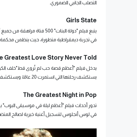
التصلب الجانبي الضموري.
Girls State
يتبع فيلم "دولة البنات" 500 فت
في تجربة ديمقراطية متطورة، حيث ينظمن محكمة علي
e Greatest Love Story Never Told
يدخل فيلم "أعظم قصة حب لم تُروى قط"خلف الكوال
يستكشف رحلتها التي استمرت 20 عامًا، ويستكشف الجانب العاطفي والإنساني في حياتها.
The Greatest Night in Pop
في لوس أنجلوس لتسجيل أغنية خيرية لصالح المتضر