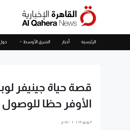
الرئيسية
أخبار
الشرق الأوسط
حول 
قصة حياة جينيفر لو
الأوفر حظا للوصول 
٧ يونيو ٢٠٢٤
|
٠٨:٢٠ م