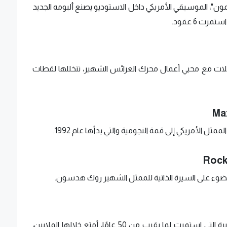
، الموسيقي الأمريكي داخل الاستوديو يصنع ألبومه الجديد
ابلات مع محبي أعمال محرك العرائس الشهير، تتخللها لقطات
Max
 الأمريكي إلى قمة النجومية والتي بدأها عام 1992.
Rock
ء على السيرة الذاتية للممثل الشهير روك هدسون.
يتناول فيلم "ماكر" مسيرة سيلفستر ستالون الغزيرة التي استمرت لما يقرب من 50 عامًا، أمتع خلالها الملايين،