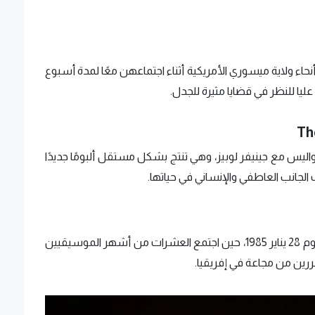
اة مراهقة من جميع أنحاء ولاية ميسوري الأمريكية أثناء اجتماعهن معًا لمدة أسبوع
ا للنظر في قضايا مثيرة للجدل.
Th
يس مع جينيفر لوبيز، وهي تنتج بشكل مستقل ألبومًا جديدًا
تدور أحداث فيلم "أعظم ليلة في موسيقى البوب" يوم 28 يناير 1985، حين اجتمع العشرات من أشهر الموسيقيين
رين من مجاعة في إفريقيا.