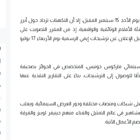
رغم أن حفل توزيع جوائز إيمي السنوية الـ76 يقام يوم الأحد 15 سبتمبر المقبل، إلا أن التكهنات تزداد حول أبرز
ة الأفلام الوثائقية والواقعية، إذ من المقرر التصويت على
الترشيحات في الفترة من 13 إلى 24 يونيو الجاري، قبل الإعلان عن ترشيحات إيمي الرسمية يوم الأربعاء 17 يوليو
ا
أ
لسينمائي ماركوس جونيس، المتخصص في الجوائز بصحيفة
ا
وفر حظًا للوصول إلى الترشيحات، بناءً على التقارير النقدية عنها
ح
ع
على شبكات ومنصات مختلفة ودور العرض السينمائية، ويغلب
ر
مشاهير في عالم التمثيل والغناء، منهم جينيفر لوبيز والفرقة
ف
ا