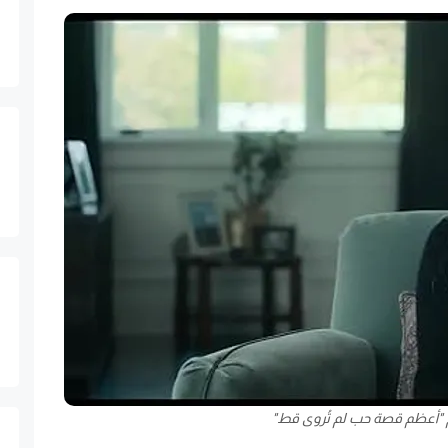
لم "أعظم قصة حب لم تُروى قط"