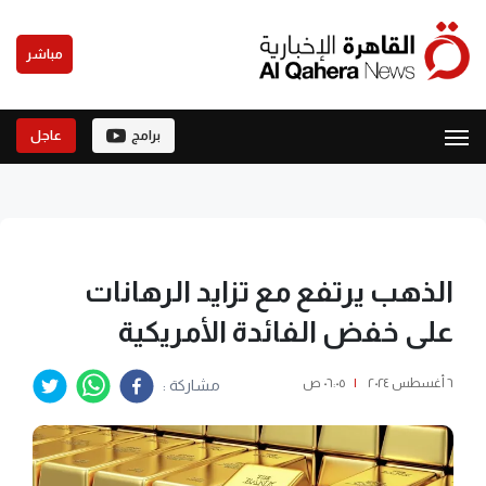
مباشر
برامج
عاجل
الذهب يرتفع مع تزايد الرهانات
على خفض الفائدة الأمريكية
٦ أغسطس ٢٠٢٤
|
٠٦:٠٥ ص
مشاركة :