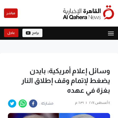
مباشر
برامج
عاجل
وسائل إعلام أمريكية: بايدن
يضغط لإتمام وقف إطلاق النار
بغزة في عهده
٤ أغسطس ٢٠٢٤
|
٠٦:٣١ م
مشاركة :