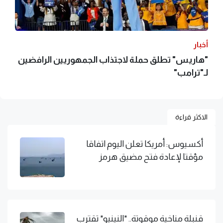
أخبار
"هاريس" تطلق حملة لاجتذاب الجمهوريين الرافضين
لـ"ترامب"
الاكثر قراءة
أكسيوس: أمريكا تعلن اليوم اتفاقا
مؤقتا لإعادة فتح مضيق هرمز
قنبلة مناخية موقوتة.. "النينيو" تقترب