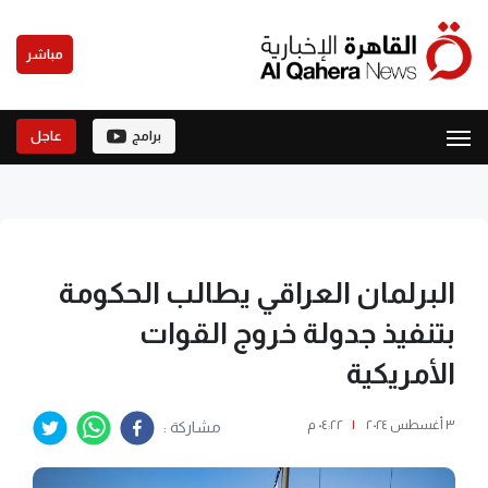
مباشر
برامج
عاجل
البرلمان العراقي يطالب الحكومة
بتنفيذ جدولة خروج القوات
الأمريكية
٣ أغسطس ٢٠٢٤
|
٠٤:٢٢ م
مشاركة :