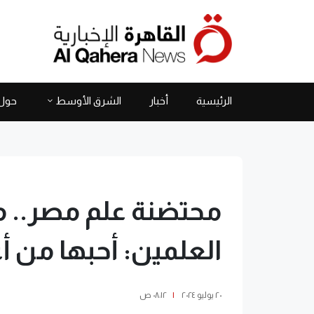
الرئيسية
أخبار
الشرق الأوسط
حول 
محتضنة علم مصر.. م
العلمين: أحبها من أ
٢٠ يوليو ٢٠٢٤
|
٠٨:١٢ ص