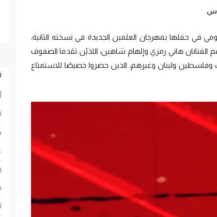
اس
رومي في حفلها بمهرجان العلمين الجديدة في نسخته الثانية،
لفنانان هاني رمزي وإلهام شاهين، اللذيْن تقدما الصفوف
رب وفلسطين ولبنان وغيرهم، الذين حضروا خصيصًا للاستمتاع
ا
أ
ا
ح
ع
ر
ف
ا