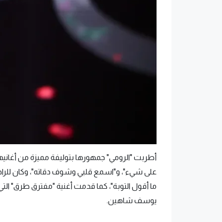
أطربت "الرومي" جمهورها بتوليفة مميزة من أغانيها 
على شيء"، و"اسمع قلبي وشوف دقاته"، وكان للراحل
ما أقول التوبة"، كما قدمت أغنية "مفترق طرق" الت
يوسف شاهين.