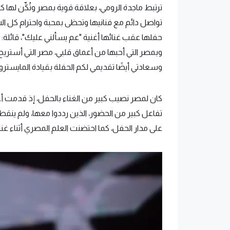
ترتبط ماجدة الرومي، بعلاقة قوية بمصر وتُكِّن لها 
تواصل دائم مع فنانيها وتحظى بمحبة واحترام كل
حفلها عقب غنائها أغنية "عم يسألني عليك"، قائل
وبمصر التي أحبها من أعماق قلبي، مصر التي أستري
وسعادتي أيضًا تقديمي لكم الحفلة بقيادة المايسترو 
كان لمصر نصيب كبير من الغناء بالحفل، إذ قدمت أغ
تفاعل كبير من الحضور، الذين رددوا معها، ولم ينق
على مدار الحفل، كما احتضنت العلم المصري أثناء غنائه