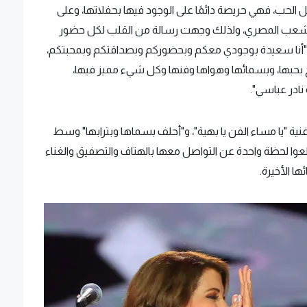
كل الحب، فهي حريصة دائمًا على الوجود فيها بحفلاتها، وعلى
 الشعب المصري، ولذلك وجهت رسالة من القلب لكل حضور
ة: "أنا سعيدة بوجودي معكم وبحضوركم وبصداقتكم وبمحبتكم،
ح بحبها، وبسمائها وهواها وفنها وكل شيء مميز فيها،
نادر عباسي".
نية "يا مساء الفن يا بهية"، و"أحلف بسماها وبترابها" وسط
طعوا لحظة واحدة عن التواصل معها بالهتاف والتصفيق والغناء
ا الأخيرة.