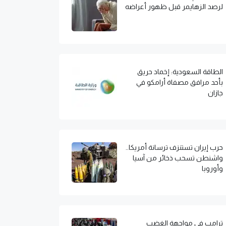
لرصد الزهايمر قبل ظهور أعراضه
الطاقة السعودية: إخماد حريق
بأحد مرافق مصفاة أرامكو في
جازان
حرب إيران تستنزف ترسانة أمريكا..
واشنطن تسحب ذخائر من آسيا
وأوروبا
ترامب في مواجهة الغضب