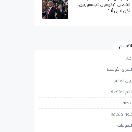
الشعبي: "يكرهون الجمهوريين..
لكن ليس أنا"
لأقسام
خبار
لشرق الأوسط
ول العالم
الم الاقتصاد
ياضة
نون وثقافة
لمنوعات