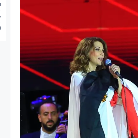
ا
م
ا