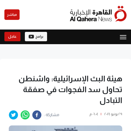
مباشر
برامج
عاجل
هيئة البث الإسرائيلية: واشنطن
تحاول سد الفجوات في صفقة
التبادل
٢٩ يونيو ٢٠٢٤
|
٠٦:٠٤ م
مشاركة :