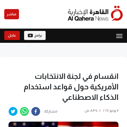
مباشر
برامج
عاجل
انقسام في لجنة الانتخابات
الأمريكية حول قواعد استخدام
الذكاء الاصطناعي
٧ يونيو ٢٠٢٤
|
٠٨:٣٥ ص
مشاركة :