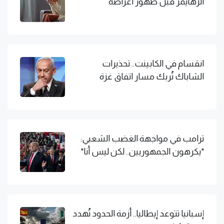
الزهايمر قبل ظهور أعراضه
انقسام في الكابينت.. تحذيرات
الشاباك تُربك مسار اتفاق غزة
ترامب في مواجهة الغضب الشعبي:
"يكرهون الجمهوريين.. لكن ليس أنا"
إسبانيا تتوعد إيطاليا.. أزمة الحدود تُهدد