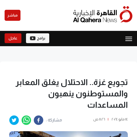
مباشر
برامج
عاجل
تجويع غزة.. الاحتلال يغلق المعابر
والمستوطنون ينهبون
المساعدات
١٤ مايو ٢٠٢٤
|
١١:٢٦ ص
مشاركة :