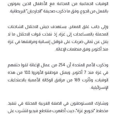
الوفيات الجماعية من المجاعة مع الأطفال الذين يموتون
بالفعل من الجوع، وفق ما ذكرت صحيفة "الجارديان" البريطانية.
وإلى جانب غلق المعابر، يستهدف جيش الاحتلال الشاحنات
المحملة بالمساعدات إلى غزة، إذ نفذت قوات الاحتلال ما لا
يقل عن ثماني ضربات على قوافل إنسانية ومرافقها في غزة
منذ أكتوبر، وفق منظمات الإغاثة.
وذكرت الأمم المتحدة أن 254 من عمال الإغاثة لقوا حتفهم
في غزة منذ 7 أكتوبر، ويمثل موظفو الأونروا 188 من هذه
الوفيات، وتأثرت 169 من مرافق الوكالة الأممية بالاعتداءات
الإسرائيلية.
ويشارك المستوطنون في الضفة الغربية المحتلة في تنفيذ
مخطط "تجويع غزة"، حيث أظهرت مقاطع فيديو انتشرت على