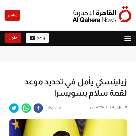
مباشر
برامج
عاجل
زيلينسكي يأمل في تحديد موعد
لقمة سلام بسويسرا
٧ أبريل ٢٠٢٤
|
٠٧:٣٨ ص
مشاركة :