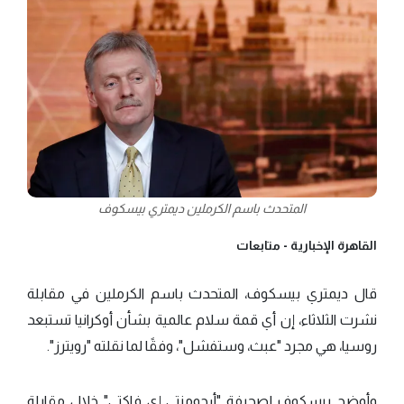
المتحدث باسم الكرملين ديمتري بيسكوف
القاهرة الإخبارية -
متابعات
قال ديمتري بيسكوف، المتحدث باسم الكرملين في مقابلة
نشرت الثلاثاء، إن أي قمة سلام عالمية بشأن أوكرانيا تستبعد
روسيا، هي مجرد "عبث، وستفشل"، وفقًا لما نقلته "رويترز".
وأوضح بيسكوف لصحيفة "أرجومنتي إي فاكتي" خلال مقابلة