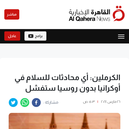
مباشر
برامج
عاجل
الكرملين: أي محادثات للسلام في
أوكرانيا بدون روسيا ستفشل
٢٦ مارس ٢٠٢٤
|
٠٥:٠٣ ص
مشاركة :