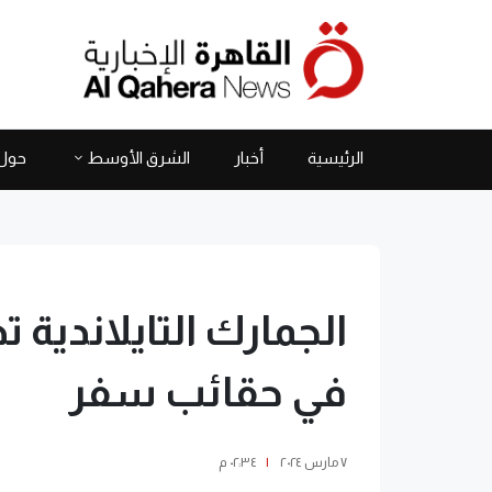
الرئيسية
أخبار
الشرق الأوسط
حول 
الجمارك التايلاندية 
في حقائب سفر
٧ مارس ٢٠٢٤
|
٠٢:٣٤ م