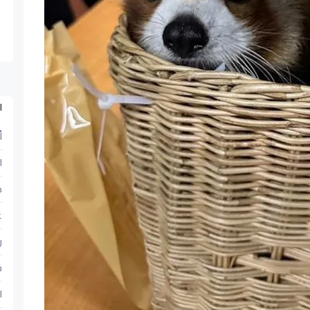
ا
أ
ا
ح
ع
ر
ف
ا