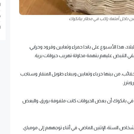
ا
م
من داخل أمتعة راكب في مطار ببانكوك
ا
بلاد، هذا الأسبوع على باندا حمراء وثعابين وقرود وحرابي،
ي القبض عليهم بتهمة محاولة تهريب حيوانات برية.
 والثدييات في الحقائب، من بينها حرباء وثعابين وببغاء طويل المنقار وسناجب
يترز.
في بانكوك أن بعض الحيوانات كانت ملفوفة بورق، والبعض
خاص الستة، الإثنين الماضي، في أثناء توجههم إلى مومباي.