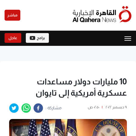
مباشر
برامج
عاجل
10 مليارات دولار مساعدات
عسكرية أمريكية إلى تايوان
٩ ديسمبر ٢٠٢٢
|
٠٢:٥٠ ص
مشاركة :