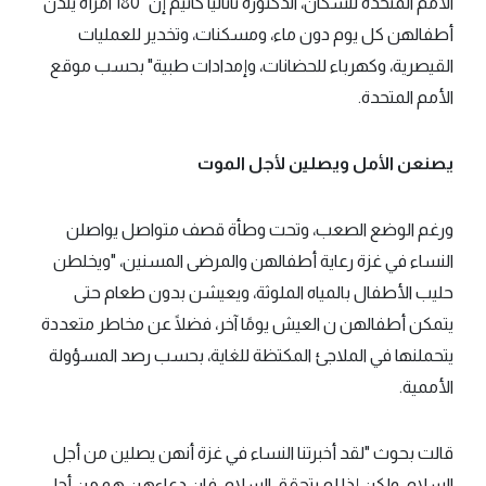
الأمم المتحدة للسكان، الدكتورة ناتاليا كانيم إن" 180 امرأة يلدن
أطفالهن كل يوم دون ماء، ومسكنات، وتخدير للعمليات
القيصرية، وكهرباء للحضانات، وإمدادات طبية" بحسب موقع
الأمم المتحدة.
يصنعن الأمل ويصلين لأجل الموت
ورغم الوضع الصعب، وتحت وطأة قصف متواصل يواصلن
النساء في غزة رعاية أطفالهن والمرضى المسنين، "ويخلطن
حليب الأطفال بالمياه الملوثة، ويعيشن بدون طعام حتى
يتمكن أطفالهن ن العيش يومًا آخر، فضلًا عن مخاطر متعددة
يتحملنها في الملاجئ المكتظة للغاية، بحسب رصد المسؤولة
الأممية.
قالت بحوث "لقد أخبرتنا النساء في غزة أنهن يصلين من أجل
السلام، ولكن إذا لم يتحقق السلام، فإن دعاءهن هو من أجل