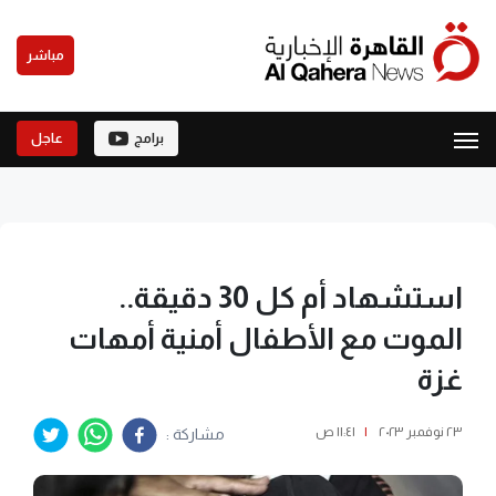
مباشر
برامج
عاجل
استشهاد أم كل 30 دقيقة..
الموت مع الأطفال أمنية أمهات
غزة
٢٣ نوفمبر ٢٠٢٣
|
١١:٤١ ص
مشاركة :