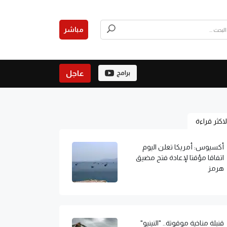
مباشر
عاجل
برامج
لاكثر قراءة
أكسيوس: أمريكا تعلن اليوم
اتفاقا مؤقتا لإعادة فتح مضيق
هرمز
قنبلة مناخية موقوتة.. "النينيو"