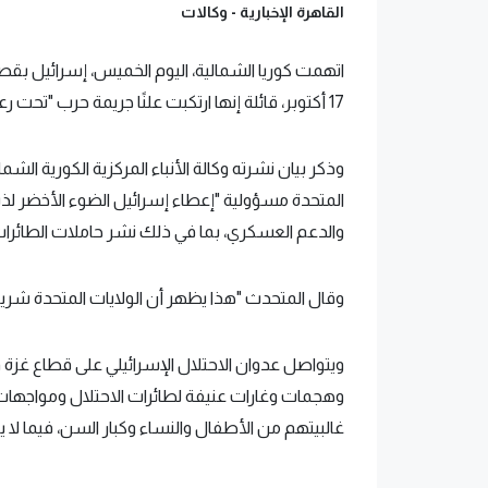
القاهرة الإخبارية -
وكالات
اتهمت كوريا الشمالية، اليوم الخميس، إسرائيل بق
17 أكتوبر، قائلة إنها ارتكبت علنًا ​​جريمة حرب "تحت رعاية سافرة من الولايات المتحدة".
وذكر بيان نشرته وكالة الأنباء المركزية الكورية الشما
المتحدة مسؤولية "إعطاء إسرائيل الضوء الأخضر لذ
والدعم العسكري، بما في ذلك نشر حاملات الطائر
وقال المتحدث "هذا يظهر أن الولايات المتحدة شريك 
ويتواصل عدوان الاحتلال الإسرائيلي على قطاع غزة وا
وهجمات وغارات عنيفة لطائرات الاحتلال ومواجها
غالبيتهم من الأطفال والنساء وكبار السن، فيما لا