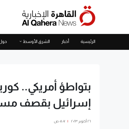
الرئيسية
أخبار
الشرق الأوسط
حول 
بتواطؤ أمريكي.. كوري
إسرائيل بقصف مس
٢٦ أكتوبر ٢٠٢٣
|
٠٨:٠٧ ص