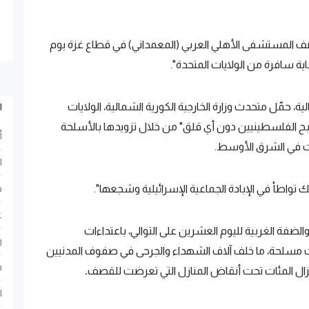
صف المستشفى الأهلي العربي (المعمداني) في قطاع غزة يوم
لية، حمّل متحدث وزارة الخارجية الكورية الشمالية، الولايات
ا
بح الفلسطينيين دون أي قلق" من خلال تزويدها بالأسلحة
أ
ات في الشرق الأوسط.
ا
تواطأ في الإبادة الجماعية الإسرائيلية وشجعها".
ح
ع
لضفة الغربية لليوم العشرين على التوالي، باعتداءات
ر
ت مسلحة، ما خلف آلاف الشهداء والجرحى في صفوف المدنيين
ف
 يزال المئات تحت أنقاض المنازل التي تعرضت للقصف
.
ا