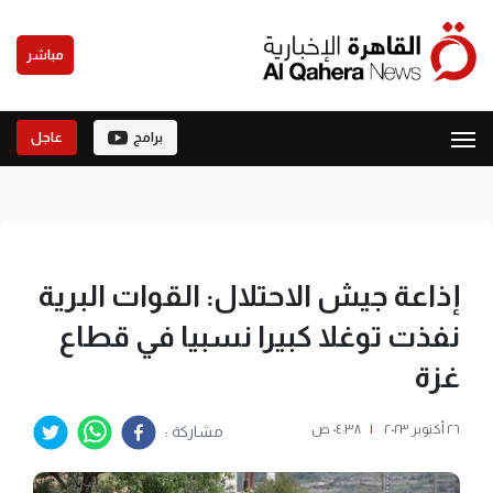
مباشر
برامج
عاجل
إذاعة جيش الاحتلال: القوات البرية
نفذت توغلا كبيرا نسبيا في قطاع
غزة
٢٦ أكتوبر ٢٠٢٣
|
٠٤:٣٨ ص
مشاركة :