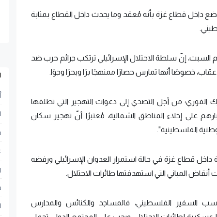
داخل قطاع غزة بأنه مُعقد وما يحدث داخل القطاع بمثابة
يني.
وم السبت، إنّ سلطة الاحتلال الإسرائيلي ترتكب جرائم حرب ضد
اب، خصوصًا أنها تمارس حصارًا ممنهجًا برًا وبحرًا وجوًا.
ا
أ
ك الفوري؛ من أجل التصدي إلى دعوات التهجير التي تطلقها
ا
رهم على إخلاء المناطق الشمالية، مُعتبرًا أنّ تهجير سكان
طنية الفلسطينية".
ح
ع
داخل قطاع غزة في حالة استمرار العدوان الإسرائيلي ورفضه
ر
حت أنقاض المباني التي استهدفتها طائرات الاحتلال.
ف
سب السفير الفلسطيني، فالمساجد والكنائس والمدارس
ا
سكرية لطائرات الاحتلال، ويجب على المجتمع الدولي تحمل