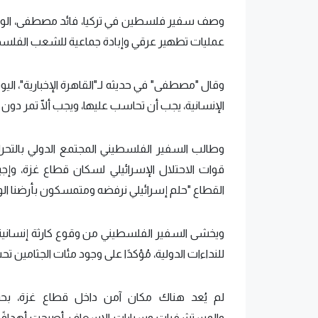
وصف سفير فلسطين في تركيا، فائد مصطفى، الوضع 
عمليات تطهير عرقي وإبادة جماعية للشعب الفلسط
وقال "مصطفى" في حديثه لـ"القاهرة الإخبارية"، الي
الإنسانية، يجب أن تحاسب عليها، ويجب ألّا تمر دون عق
وطالب السفير الفلسطيني المجتمع الدولي بالتحر
قوات الاحتلال الإسرائيلي لسكان قطاع غزة، وإجبا
القطاع "حلم إسرائيلي نرفضه ومتمسكون بأرضنا الو
ويخشى السفير الفلسطيني من وقوع كارثة إنسانية 
للنداءات الدولية، مُؤكدًا على وجود مئات الجثامين ت
لم يُعد هناك مكان آمن داخل قطاع غزة، بح
والمستشفيات وسيارات الإسعاف، أصبحت أهدافًا ع