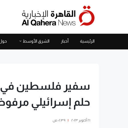
الرئيسية
أخبار
الشرق الأوسط
حول 
سفير فلسطين في تر
حلم إسرائيلي مرفو
٢١ أكتوبر ٢٠٢٣
|
٠٢:٣٩ ص