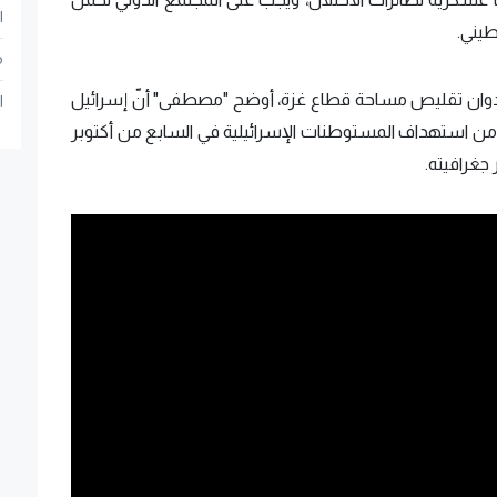
ا
طيني.
م
العدوان تقليص مساحة قطاع غزة، أوضح "مصطفى" أنّ إسرائيل
ا
ث من استهداف المستوطنات الإسرائيلية في السابع من أكتوبر
جغرافيته.