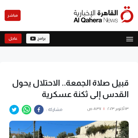
مباشر
برامج
عاجل
قبيل صلاة الجمعة.. الاحتلال يحول
القدس إلى ثكنة عسكرية
١٣ أكتوبر ٢٠٢٣
|
٠٨:٣٧ ص
مشاركة :