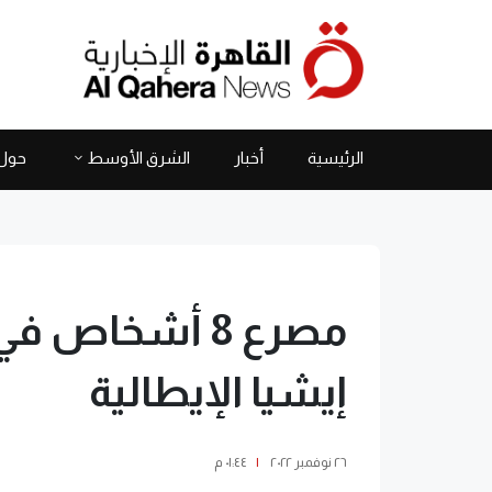
الرئيسية
أخبار
الشرق الأوسط
حول 
مصرع 8 أشخاص 
إيشيا الإيطالية
٢٦ نوفمبر ٢٠٢٢
|
٠١:٤٤ م