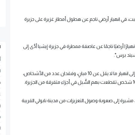
ت، في انهيار أرضي ناجم عن هطول أمطار غزيرة على جزيرة
هيارًا أرضيًا ناجمًا عن عاصفة ممطرة في جزيرة إيشيا أدَّى إلى
ا
شيتد برس".
أ
ا
وذكرت وكالة أنباء "أنسا" الإيطالية أن العاصفة أدَّت إلى انهيار ما لا يقل عن 10 مبانٍ، وفقدان عدد من الأشخاص،
ح
ع
مشيرة إلى صعوبة وصول التعزيزات من مدينة نابولي القريبة
ر
ف
ا