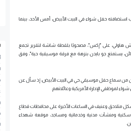
ب استضافته حفل شواء في البيت الأبيض، أمس الأحد، بينما
جوش هاولي، على "إكس"، مصحوبًا بلقطة شاشة لتقرير تجمع
ا
هائن، يستمتع جو بايدن بنزهة مع فرقة موسيقية حية"، وفق
أ
ا
مكن من سماع حفل موسيقي حي في البيت الأبيض، إذ سأل عن
ح
شواء لموظفي الإدارة الأمريكية وعائلاتهم.
ع
ر
بشكل متلاحق وعنيف في الساعات الأخيرة على محافظات قطاع
ف
 سكنية ومنشآت مدنية وخدماتية ومساجد، موقعة شهداء
ن.
ا