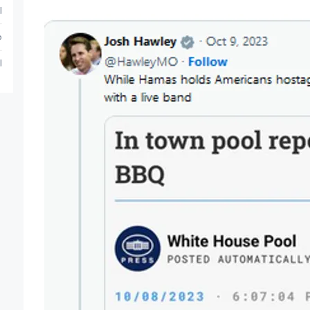
ا
م
ا