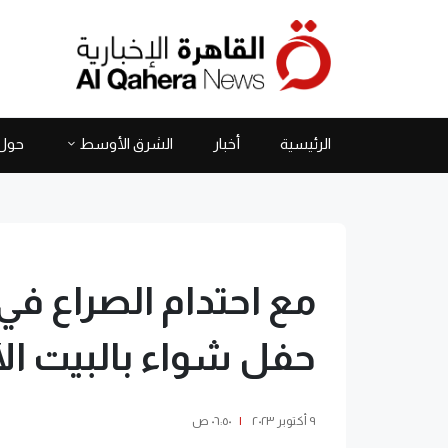
الرئيسية
أخبار
الشرق الأوسط
حول 
مع احتدام الصراع في
حفل شواء بالبيت ال
٩ أكتوبر ٢٠٢٣
|
٠٦:٥٠ ص