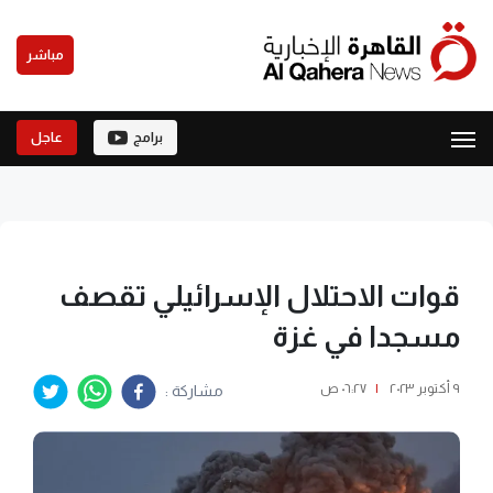
مباشر
برامج
عاجل
قوات الاحتلال الإسرائيلي تقصف
مسجدا في غزة
٩ أكتوبر ٢٠٢٣
|
٠٦:٢٧ ص
مشاركة :