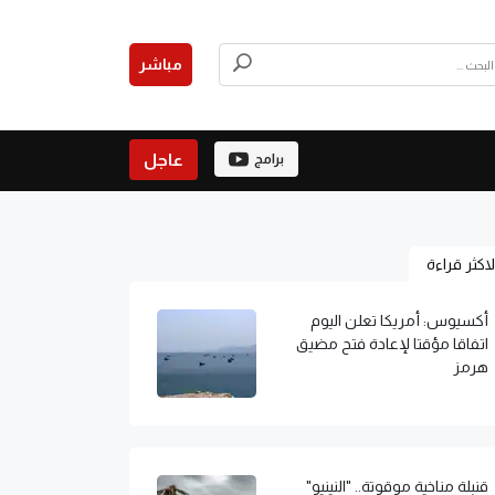
مباشر
عاجل
برامج
لاكثر قراءة
أكسيوس: أمريكا تعلن اليوم
اتفاقا مؤقتا لإعادة فتح مضيق
هرمز
قنبلة مناخية موقوتة.. "النينيو"