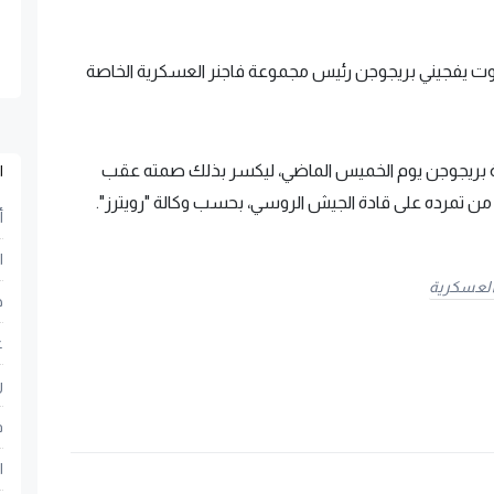
موت يفجيني بريجوجن رئيس مجموعة فاجنر العسكرية الخاصة
ئلة بريجوجن يوم الخميس الماضي، ليكسر بذلك صمته عقب
ا
ن تمرده على قادة الجيش الروسي، بحسب وكالة "رويترز".
أ
ا
لعسكرية
ح
ع
ر
ف
ا