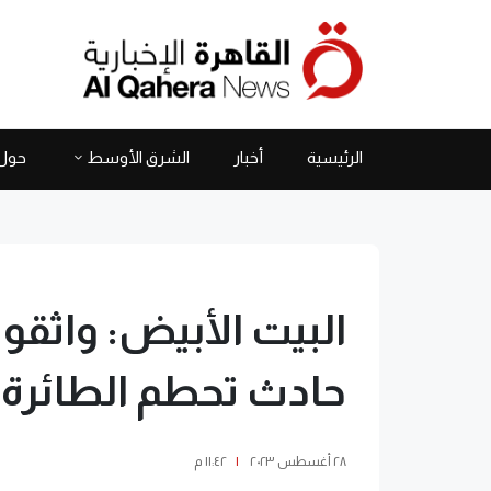
الرئيسية
أخبار
الشرق الأوسط
حول 
البيت الأبيض: واثق
حادث تحطم الطائرة
٢٨ أغسطس ٢٠٢٣
|
١١:٤٢ م