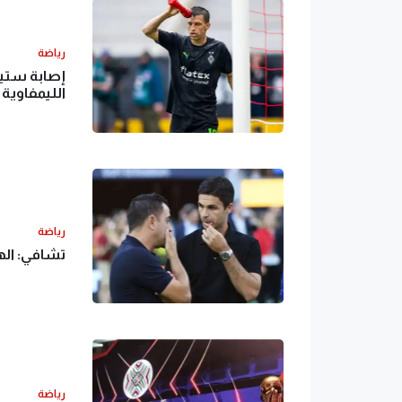
رياضة
إصابة ستيف
الليمفاوية
رياضة
تشافي: اله
رياضة