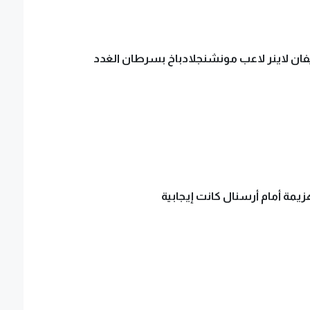
ان لاينر لاعب مونشنجلادباخ بسرطان الغدد
زيمة أمام أرسنال كانت إيجابية