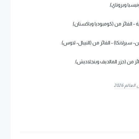
نيسيا وبروناي).
- الفائز من (كومبوديا وباكستان).
من- سيرلانكا) - الفائز من (النيبال- لاوس).
ائز من (جزر المالديف وبنجلاديش).
الم 2026