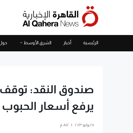
الرئيسية
أخبار
الشرق الأوسط
حول 
صندوق النقد: توقف ا
يرفع أسعار الحبوب 15٪
٢٥ يوليو ٢٠٢٣
|
٠٨:١٢ م