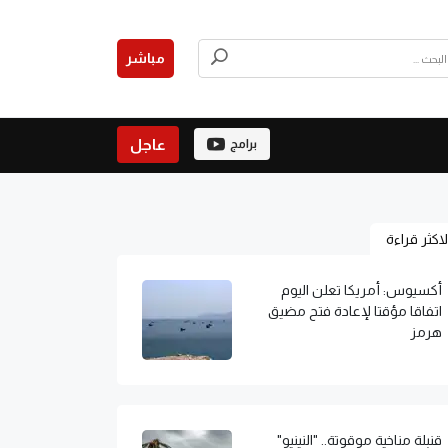
مباشر
عاجل
برامج
لاكثر قراءة
أكسيوس: أمريكا تعلن اليوم
اتفاقا مؤقتا لإعادة فتح مضيق
هرمز
قنبلة مناخية موقوتة.. "النينيو"