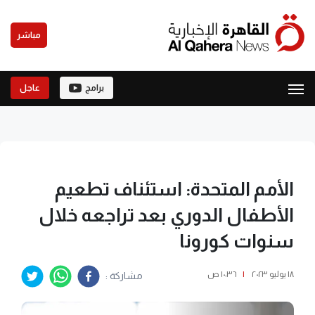
مباشر
برامج
عاجل
الأمم المتحدة: استئناف تطعيم
الأطفال الدوري بعد تراجعه خلال
سنوات كورونا
١٨ يوليو ٢٠٢٣
|
١٠:٣٦ ص
مشاركة :